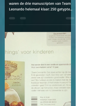
van een trilogie eruit!
Vandaag ongeveer een jaar geleden
waren de drie manuscripten van Team
Leonardo helemaal klaar: 250 getypte
A4's spanning, avontuur en...