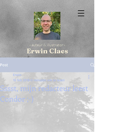
- auteur & illustrator -
Erwin Claes
Post
Erwin
16 feb 2018
0 minuten om te lezen
Sssst, mijn redacteur leest
Condor ;-)