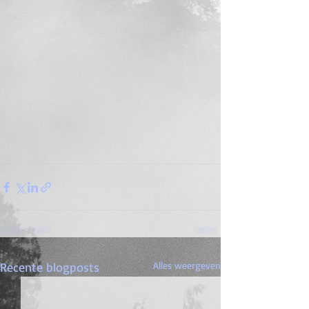
Recente blogposts
Alles weergeven