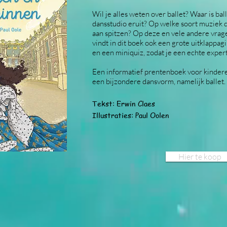
Wil je alles weten over ballet? Waar is bal
dansstudio eruit? Op welke soort muziek d
aan spitzen? Op deze en vele andere vrage
vindt in dit boek ook een grote uitklappag
en een miniquiz, zodat je een
echte expert
Een informatief prentenboek voor kinderen 
een bijzondere dansvorm, namelijk ballet.
Tekst: Erwin Claes
Illustraties: Paul Oolen
Hier te koop