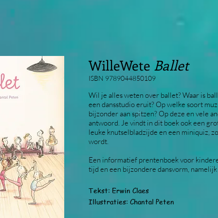
WilleWete
Ballet
ISBN 9789044850109
Wil je alles weten over ballet? Waar is bal
een dansstudio eruit? Op welke soort muzi
bijzonder aan spitzen? Op deze en vele an
antwoord. Je vindt in dit boek ook een gro
leuke knutselbladzijde en een miniquiz, z
wordt.
Een informatief prentenboek voor kinderen
tijd en een bijzondere dansvorm, namelijk 
Tekst: Erwin Claes
Illustraties: Chantal Peten