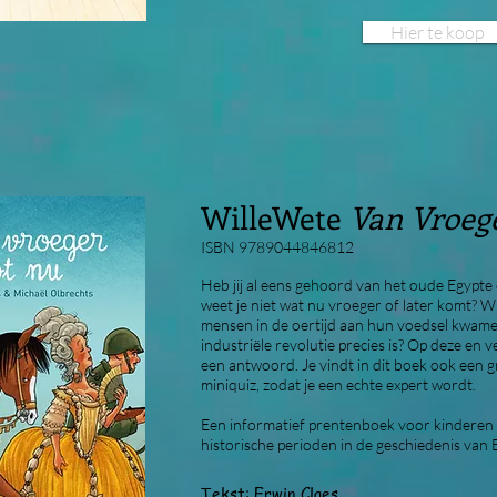
Hier te koop
WilleWete
Van Vroeg
ISBN 9789044846812
Heb jij al eens gehoord van het oude Egypt
weet je niet wat nu vroeger of later komt? W
mensen in de oertijd aan hun voedsel kwamen
industriële revolutie precies is? Op deze en v
een antwoord. Je vindt in dit boek ook een g
miniquiz, zodat je een echte expert wordt.
Een informatief prentenboek voor kinderen 
historische perioden in de geschiedenis van 
Tekst: Erwin Claes