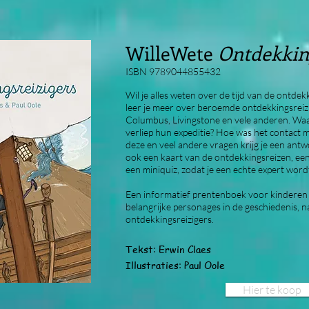
WilleWete
Ontdekkin
ISBN 9789044855432
Wil je alles weten over de tijd van de ontdekk
leer je meer over beroemde ontdekkingsreiz
Columbus, Livingstone en vele anderen. Wa
verliep hun expeditie? Hoe was het contact m
deze en veel andere vragen krijg je een antwo
ook een kaart van de ontdekkingsreizen, een
een miniquiz, zodat je een echte expert word
Een informatief prentenboek voor kinderen 
belangrijke personages in de geschiedenis, n
ontdekkingsreizigers.
Tekst: Erwin Claes
Illustraties: Paul Oole
Hier te koop