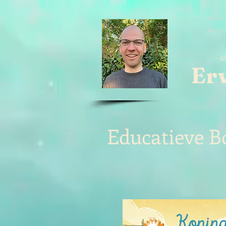
- a
Er
Educatieve B