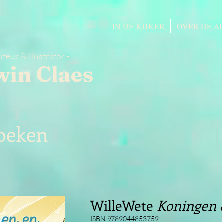
IN DE KIJKER
OVER DE A
uteur & illustrator -
win Claes
oeken
WilleWete
Koningen 
ISBN 9789044853759