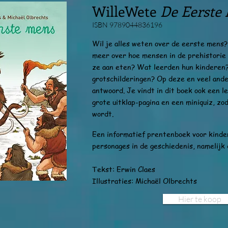
WilleWete
De Eerste
ISBN 9789044836196
Wil je alles weten over de eerste mens? 
meer over hoe mensen in de prehistorie
ze aan eten? Wat leerden hun kinderen
grotschilderingen? Op deze en veel ande
antwoord. Je vindt in dit boek ook een l
grote uitklap-pagina en een miniquiz, zo
wordt.
Een informatief prentenboek voor kinder
personages in de geschiedenis, namelijk
Tekst: Erwin Claes
Illustraties: Michaël Olbrechts
Hier te koop