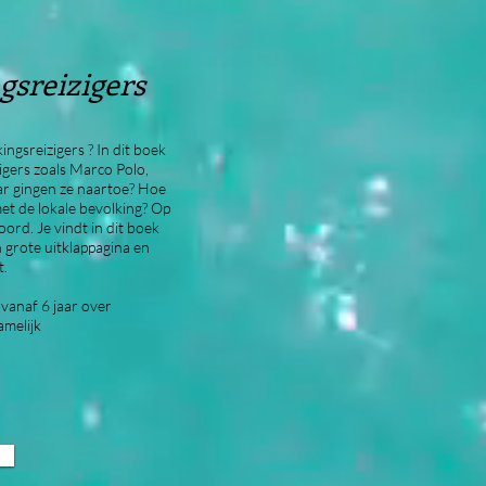
gsreizigers
ingsreizigers ? In dit boek
igers zoals Marco Polo,
ar gingen ze naartoe? Hoe
et de lokale bevolking? Op
ord. Je vindt in dit boek
 grote uitklappagina en
t.
vanaf 6 jaar over
amelijk