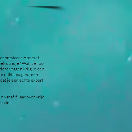
let ontstaan? Hoe ziet
ek dans je? Wat is er zo
dere vragen krijg je een
te uitklappagina, een
odat je een
echte expert
 vanaf 5 jaar over vrije
ballet.