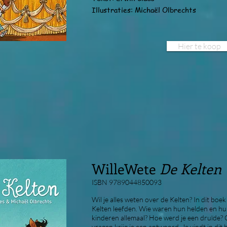
Illustraties: Michaël Olbrechts
Hier te koop
WilleWete
De Kelten
ISBN 9789044850093
Wil je alles weten over de Kelten? In dit boe
Kelten leefden. Wie waren hun helden en h
kinderen allemaal? Hoe werd je een druïde? 
vragen krijg je een antwoord. Je vindt in dit