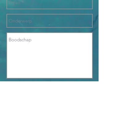
Send
Volg mij