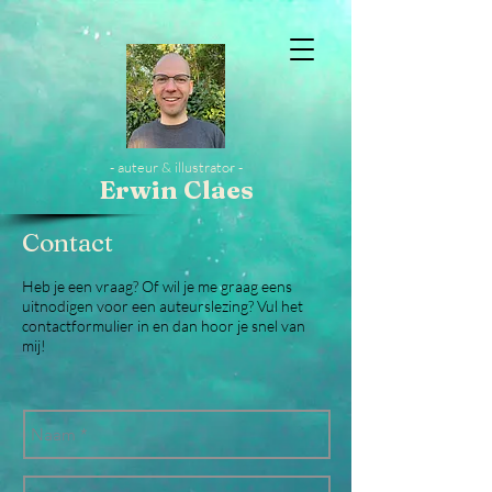
- auteur & illustrator -
Erwin Claes
Contact
Heb je een vraag? Of wil je me graag eens
uitnodigen voor een auteurslezing? Vul het
contactformulier in en dan hoor je snel van
mij!