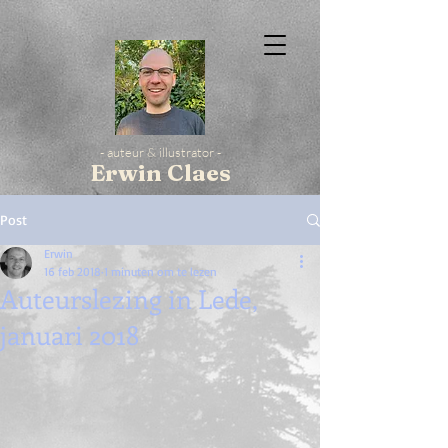
- auteur & illustrator -
Erwin Claes
Post
Erwin
16 feb 2018
1 minuten om te lezen
Auteurslezing in Lede,
januari 2018