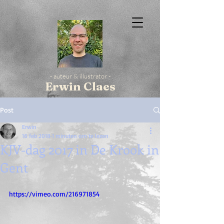
- auteur & illustrator -
Erwin Claes
Post
Erwin
16 feb 2018
1 minuten om te lezen
KJV-dag 2017 in De Krook in
Gent
https://vimeo.com/216971854