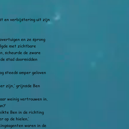
 en verbijstering uit zijn
vertuigen en ze sprong
olgde met zichtbare
en, scheurde de zware
t de stad doormidden
g steeds amper geloven
 zijn,’ grijnsde Ben
r weinig vertrouwen in.
n?’
te Ben in de richting
r op de hielen.’
gsagenten waren in de