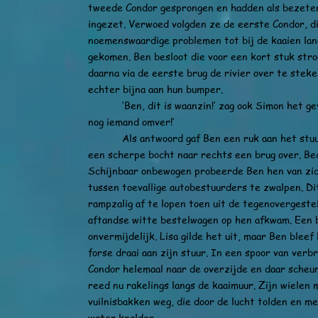
tweede Condor gesprongen en hadden als bezeten
ingezet. Verwoed volgden ze de eerste Condor, d
noemenswaardige problemen tot bij de kaaien lan
gekomen. Ben besloot die voor een kort stuk str
daarna via de eerste brug de rivier over te stek
echter bijna aan hun bumper.
‘Ben, dit is waanzin!’ zag ook Simon het geva
nog iemand omver!’
Als antwoord gaf Ben een ruk aan het stuur 
een scherpe bocht naar rechts een brug over. Be
Schijnbaar onbewogen probeerde Ben hen van zic
tussen toevallige autobestuurders te zwalpen. Di
rampzalig af te lopen toen uit de tegenovergeste
aftandse witte bestelwagen op hen afkwam. Een 
onvermijdelijk. Lisa gilde het uit, maar Ben blee
forse draai aan zijn stuur. In een spoor van ver
Condor helemaal naar de overzijde en daar scheur
reed nu rakelings langs de kaaimuur. Zijn wielen
vuilnisbakken weg, die door de lucht tolden en me
water knalden.