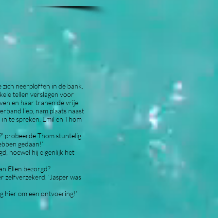
e zich neerploffen in de bank.
ele tellen verslagen voor
aven en haar tranen de vrije
verband liep, nam plaats naast
in te spreken. Emil en Thom
 probeerde Thom stuntelig.
ebben gedaan!’
hoewel hij eigenlijk het
n Ellen bezorgd?’
zelfverzekerd. ‘Jasper was
hier om een ontvoering!’