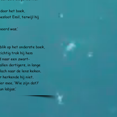
oor het boek.
loot Emil, terwijl hij
eerd was.’
ik op het onderste boek,
ichtig trok hij hem
d naar een zwart-
llen dertigers, in lange
lach naar de lens keken.
r herkende hij niet.
 mee. ‘Wie zijn dat?’
n labjas.’