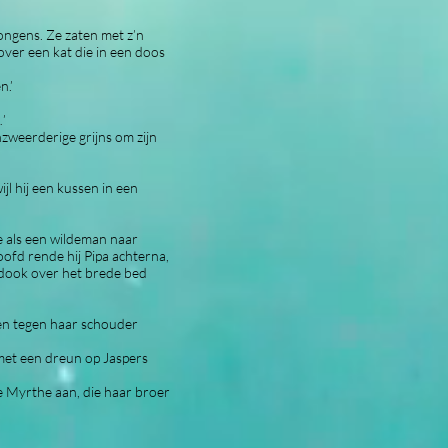
ongens. Ze zaten met z’n
over een kat die in een doos
.’
’
weerderige grijns om zijn
l hij een kussen in een
 als een wildeman naar
oofd rende hij Pipa achterna,
 dook over het brede bed
en tegen haar schouder
met een dreun op Jaspers
 Myrthe aan, die haar broer