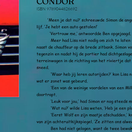
CONDOR
ISBN 9789044826692
'Meen je dat nu?’ schreeuwde Simon de angst
lijf. ‘Je hebt een auto gestolen!’
‘Vertrouw me,’ antwoordde Ben opgejaagd.
Meer had Lisa niet nodig om zich te laten o
naast de chauffeur op de brede zitbank. Simon v
tegenzin en nadat hij de portier had dichtgeslag
terreinwagen in de richting van het riviertje da
sneed.
‘Waar heb jij leren autorijden?’ kon Lisa no
wat er zonet was gebeurd.
‘Een van de weinige voordelen van een Miller
doortrapt.
‘Leuk voor jou,’ had Simon er nog steeds maa
‘Wat nu?’ wilde Lisa weten. ‘Heb je een pla
‘Eerst Wolf en zijn maatje afschudden,’ knik
van zijn achteruitkijkspiegel. ‘Ze zitten ons alwee
Ben had niet gelogen, want de twee bewakin