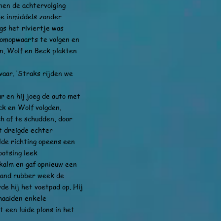
en de achtervolging
ie inmiddels zonder
gs het riviertje was
oomopwaarts te volgen en
en. Wolf en Beck plakten
ar. ‘Straks rijden we
en hij joeg de auto met
ck en Wolf volgden.
h af te schudden, door
t dreigde echter
lde richting opeens een
botsing leek
f kalm en gaf opnieuw een
brand rubber week de
de hij het voetpad op. Hij
 maaiden enkele
t een luide plons in het