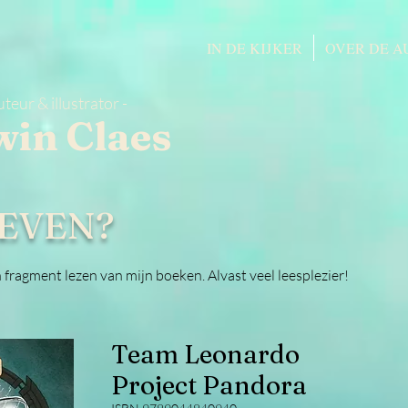
IN DE KIJKER
OVER DE A
uteur & illustrator -
win Claes
EVEN?
n fragment lezen van mijn boeken. Alvast veel leesplezier!
Team Leonardo
Project Pandora