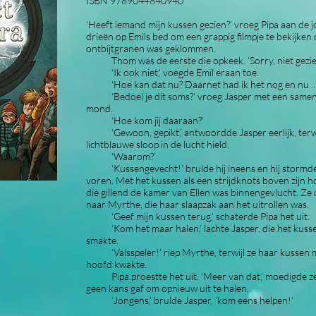
​ISBN 9789044840940
‘Heeft iemand mijn kussen gezien?’ vroeg Pipa aan de j
drieën op Emils bed om een grappig filmpje te bekijken 
ontbijtgranen was geklommen.
Thom was de eerste die opkeek. ‘Sorry, niet gezien
‘Ik ook niet,’ voegde Emil eraan toe.
‘Hoe kan dat nu? Daarnet had ik het nog en nu …
‘Bedoel je dit soms?’ vroeg Jasper met een samenz
mond.
‘Hoe kom jij daaraan?’
‘Gewoon, gepikt,’ antwoordde Jasper eerlijk, terwij
lichtblauwe sloop in de lucht hield.
‘Waarom?’
‘Kussengevecht!’ brulde hij ineens en hij stormde
voren. Met het kussen als een strijdknots boven zijn h
die gillend de kamer van Ellen was binnengevlucht. Ze
naar Myrthe, die haar slaapzak aan het uitrollen was.
‘Geef mijn kussen terug,’ schaterde Pipa het uit.
‘Kom het maar halen,’ lachte Jasper, die het kuss
smakte.
‘Valsspeler!’ riep Myrthe, terwijl ze haar kussen 
hoofd kwakte.
Pipa proestte het uit. ‘Meer van dat,’ moedigde ze
geen kans gaf om opnieuw uit te halen.
‘Jongens,’ brulde Jasper, ‘kom eens helpen!’