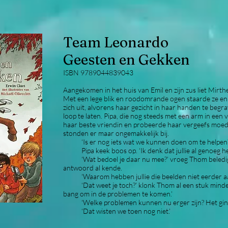
Team Leonardo
Geesten en Gekken
​ISBN 9789044839043
Aangekomen in het huis van Emil en zijn zus liet Mirth
Met een lege blik en roodomrande ogen staarde ze enk
zich uit, alvorens haar gezicht in haar handen te begr
loop te laten. Pipa, die nog steeds met een arm in een 
haar beste vriendin en probeerde haar vergeefs moed 
stonden er maar ongemakkelijk bij.
‘Is er nog iets wat we kunnen doen om te helpen?’
Pipa keek boos op. ‘Ik denk dat jullie al genoeg h
‘Wat bedoel je daar nu mee?’ vroeg Thom beledigd, 
antwoord al kende.
‘Waarom hebben jullie die beelden niet eerder aa
‘Dat weet je toch?’ klonk Thom al een stuk minder 
bang om in de problemen te komen.’
‘Welke problemen kunnen nu erger zijn? Het ging 
‘Dat wisten we toen nog niet.’