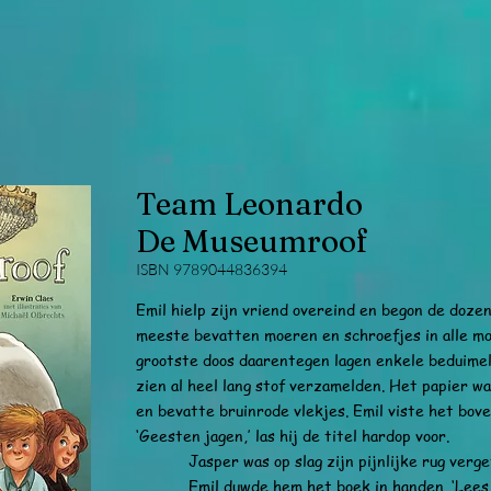
Team Leonardo
De Museumroof
​ISBN 9789044836394
Emil hielp zijn vriend overeind en begon de doze
meeste bevatten moeren en schroefjes in alle mo
grootste doos daarentegen lagen enkele beduimel
zien al heel lang stof verzamelden. Het papier w
en bevatte bruinrode vlekjes. Emil viste het bove
‘Geesten jagen,’ las hij de titel hardop voor.
Jasper was op slag zijn pijnlijke rug vergete
Emil duwde hem het boek in handen. ‘Lees da