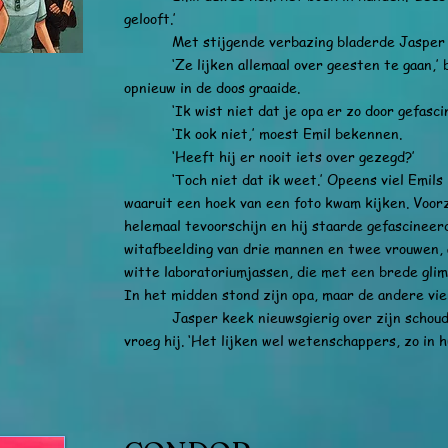
gelooft.’
Met stijgende verbazing bladerde Jasper d
‘Ze lijken allemaal over geesten te gaan,’ bes
opnieuw in de doos graaide.
‘Ik wist niet dat je opa er zo door gefascin
‘Ik ook niet,’ moest Emil bekennen.
‘Heeft hij er nooit iets over gezegd?’
‘Toch niet dat ik weet.’ Opeens viel Emils bl
waaruit een hoek van een foto kwam kijken. Voorz
helemaal tevoorschijn en hij staarde gefascineer
witafbeelding van drie mannen en twee vrouwen, a
witte laboratoriumjassen, die met een brede glim
In het midden stond zijn opa, maar de andere vie
Jasper keek nieuwsgierig over zijn schouder
vroeg hij. ‘Het lijken wel wetenschappers, zo in hu