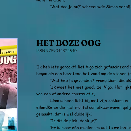
‘Wat doe je nu?’ schreeuwde Simon verbijs
HET BOZE OOG
ISBN 9789044822540
Ik heb iets geraakt!’ liet Vigo zich gefascineerd 
‘
begon als een bezetene het zand om de stenen f
‘Wat heb je gevonden?’ vroeg Liam, die als 
‘Ik weet het niet goed,’ zei Vigo. ‘Het lijkt
van een of andere constructie.’
Liam scheen licht bij met zijn zaklamp en b
eilandkeien die met mortel aan elkaar waren geli
gemaakt, dat is wel duidelijk.’
‘Is dit de plek, denk je?’
‘Er is maar één manier om dat te weten te kom