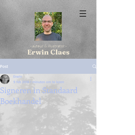
- auteur & illustrator -
Erwin Claes
Post
Erwin
9 feb 2018
1 minuten om te lezen
Signeren in Standaard
Boekhandel