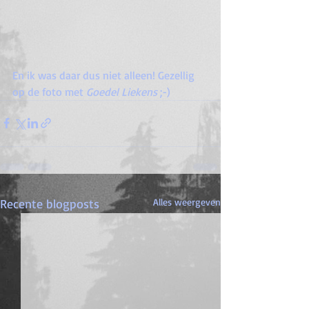
En ik was daar dus niet alleen! Gezellig 
op de foto met 
Goedel Liekens
 ;-)
Recente blogposts
Alles weergeven