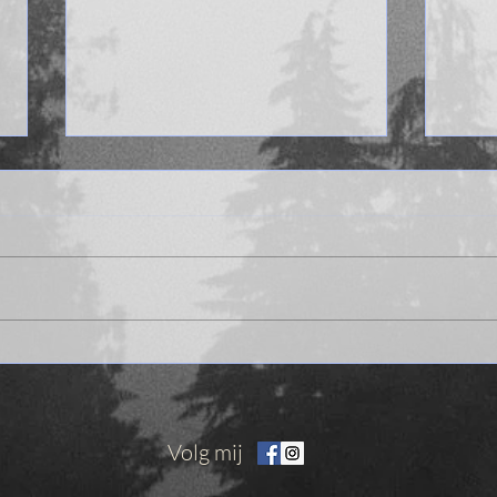
Reclame voor De
Zo z
Museumroof in de krant De
trilo
Morgen!
Volg mij