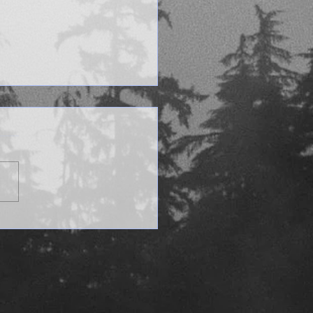
iet de geboorte van een
gie eruit!