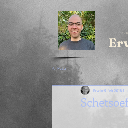
- a
Er
All Posts
Erwin
9 feb 2018
1 
Schetsoe