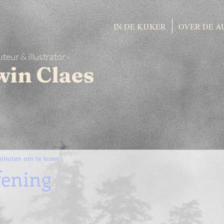
IN DE KIJKER
OVER DE A
uteur & illustrator -
win Claes
minuten om te lezen
fening