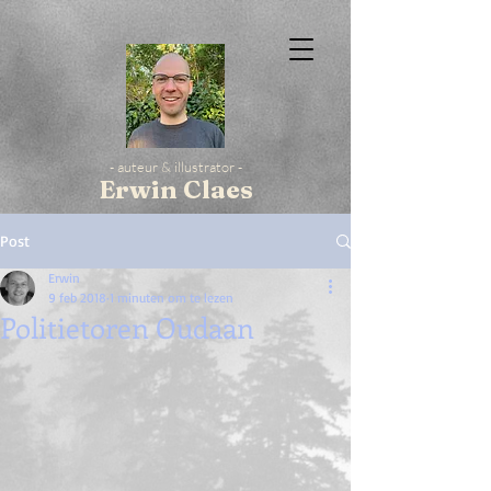
- auteur & illustrator -
Erwin Claes
Post
Erwin
9 feb 2018
1 minuten om te lezen
Politietoren Oudaan