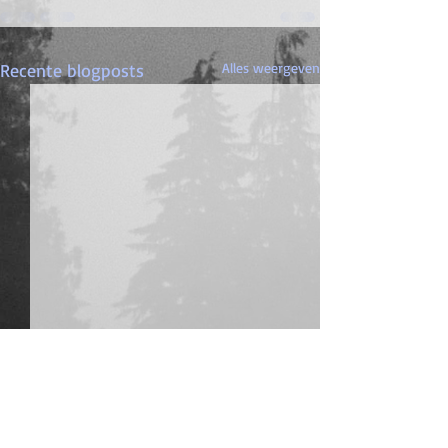
Recente blogposts
Alles weergeven