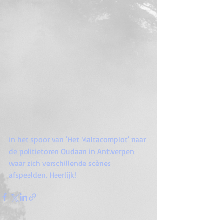
In het spoor van 'Het Maltacomplot' naar 
de politietoren Oudaan in Antwerpen 
waar zich verschillende scènes 
afspeelden. Heerlijk!