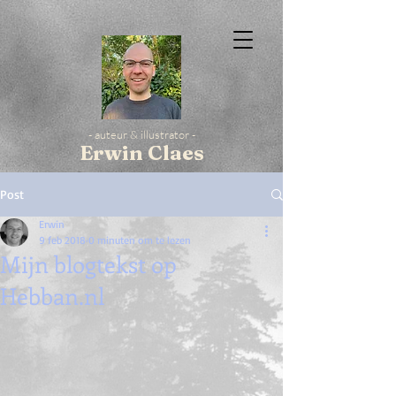
- auteur & illustrator -
Erwin Claes
Post
Erwin
9 feb 2018
0 minuten om te lezen
Mijn blogtekst op
Hebban.nl