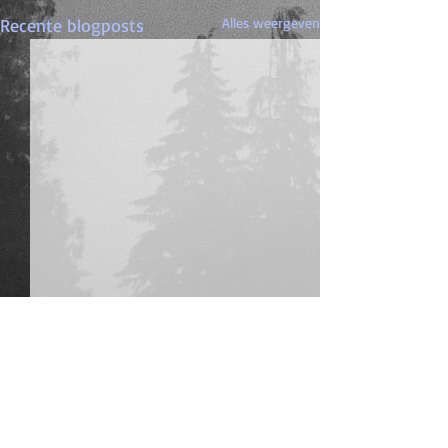
Recente blogposts
Alles weergeven
Opmerkingen