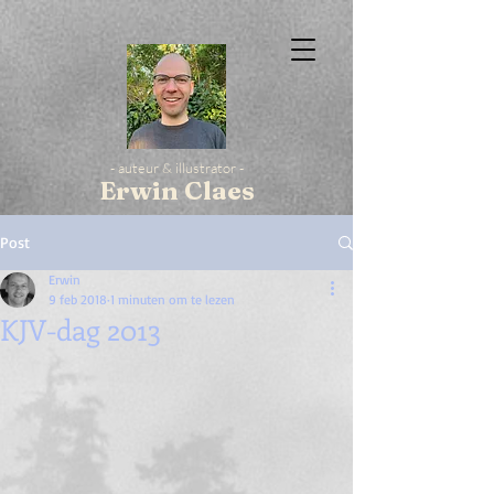
- auteur & illustrator -
Erwin Claes
Post
Erwin
9 feb 2018
1 minuten om te lezen
KJV-dag 2013