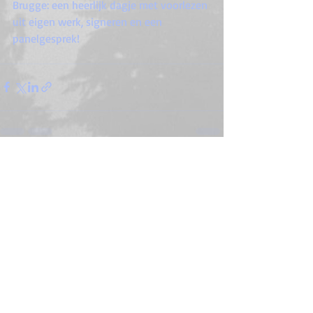
Brugge: een heerlijk dagje met voorlezen 
uit eigen werk, signeren en een 
panelgesprek!
Recente blogposts
Alles weergeven