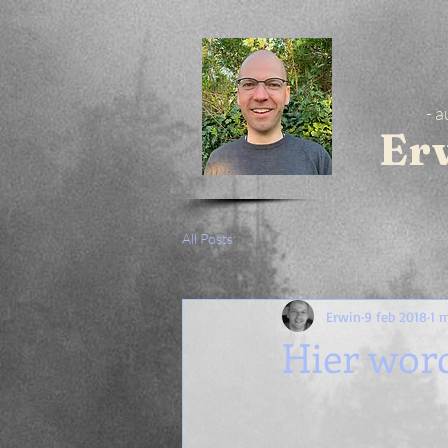
- a
Er
All Posts
Erwin
9 feb 2018
1 
Hier word 