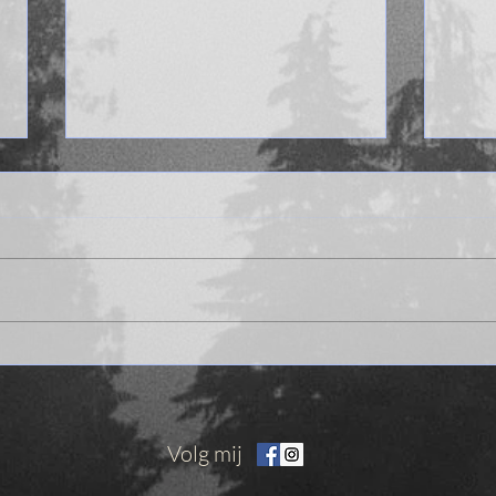
Reclame voor De
Zo z
Museumroof in de krant De
trilo
Morgen!
Volg mij