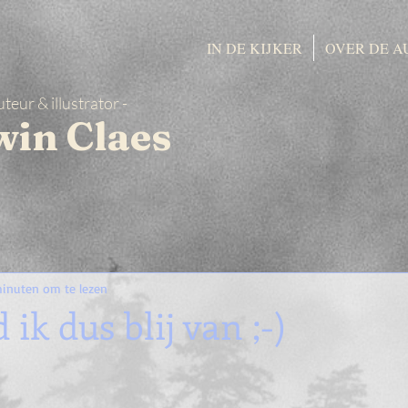
IN DE KIJKER
OVER DE A
uteur & illustrator -
win Claes
minuten om te lezen
ik dus blij van ;-)