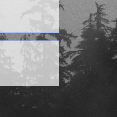
iet de geboorte van een
gie eruit!