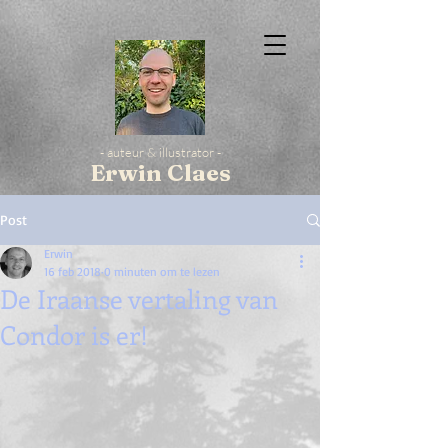
- auteur & illustrator -
Erwin Claes
Post
Erwin
16 feb 2018
0 minuten om te lezen
De Iraanse vertaling van
Condor is er!